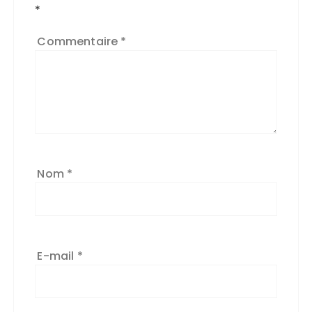
*
t
e
Commentaire
*
r
n
a
ti
v
e
:
Nom
*
E-mail
*