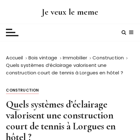
P
Je veux le meme
a
s
s
e
r
a
Accueil
Bois vintage
Immobilier
Construction
u
Quels systèmes d’éclairage valorisent une
c
construction court de tennis à Lorgues en hôtel ?
o
n
t
CONSTRUCTION
e
Quels systèmes d’éclairage
n
valorisent une construction
u
court de tennis à Lorgues en
hôtel ?