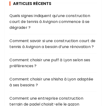
ARTICLES RÉCENTS
c
h
Quels signes indiquent qu’une construction
e
court de tennis à Avignon commence à se
p
dégrader ?
o
u
r
Comment savoir si une construction court de
tennis à Avignon a besoin d’une rénovation ?
:
Comment choisir une puff à Lyon selon ses
préférences ?
Comment choisir une shisha à Lyon adaptée
à ses besoins ?
Comment une entreprise construction
terrain de padel choisit-elle le gazon