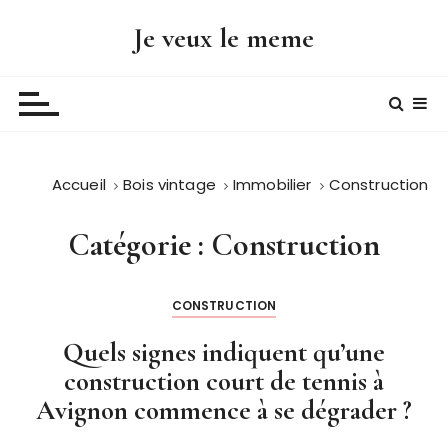
P
Je veux le meme
a
s
s
e
r
a
Accueil
Bois vintage
Immobilier
Construction
u
c
o
Catégorie :
Construction
n
t
CONSTRUCTION
e
n
Quels signes indiquent qu’une
u
construction court de tennis à
Avignon commence à se dégrader ?