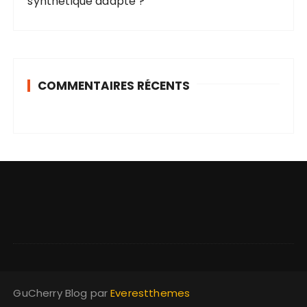
synthétique adapté ?
s
COMMENTAIRES RÉCENTS
GuCherry Blog par
Everestthemes