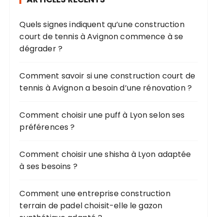
c
n
h
d
Quels signes indiquent qu’une construction
e
e
court de tennis à Avignon commence à se
p
s
dégrader ?
o
u
p
r
Comment savoir si une construction court de
u
tennis à Avignon a besoin d’une rénovation ?
b
:
l
Comment choisir une puff à Lyon selon ses
i
préférences ?
c
a
Comment choisir une shisha à Lyon adaptée
à ses besoins ?
t
i
Comment une entreprise construction
o
terrain de padel choisit-elle le gazon
n