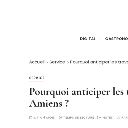
P
a
s
s
e
r
DIGITAL
GASTRONO
a
u
c
Accueil
Service
Pourquoi anticiper les tra
o
n
SERVICE
t
Pourquoi anticiper les
e
n
Amiens ?
u
IL Y A 4 MOIS
TEMPS DE LECTURE :
5MINUTES
PA