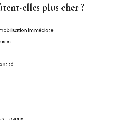
tent-elles plus cher ?
 mobilisation immédiate
euses
antité
les travaux