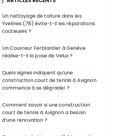
ARTICLES RÉCENTS
c
h
Un nettoyage de toiture dans les
e
Yvelines (78) évite-t-il les réparations
p
coûteuses ?
o
u
r
Un Couvreur Ferblantier à Genève
réalise-t-il la pose de Velux ?
:
Quels signes indiquent qu’une
construction court de tennis à Avignon
commence à se dégrader ?
Comment savoir si une construction
court de tennis à Avignon a besoin
d’une rénovation ?