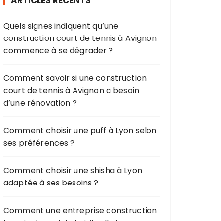
ARTICLES RÉCENTS
c
h
Quels signes indiquent qu’une
e
construction court de tennis à Avignon
p
commence à se dégrader ?
o
u
r
Comment savoir si une construction
court de tennis à Avignon a besoin
:
d’une rénovation ?
Comment choisir une puff à Lyon selon
ses préférences ?
Comment choisir une shisha à Lyon
adaptée à ses besoins ?
Comment une entreprise construction