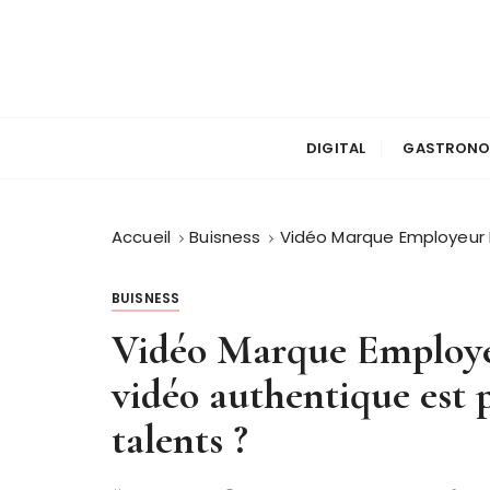
P
a
s
s
e
r
DIGITAL
GASTRONO
a
u
c
Accueil
Buisness
Vidéo Marque Employeur Pa
o
n
BUISNESS
t
Vidéo Marque Employeu
e
n
vidéo authentique est p
u
talents ?