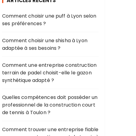
ARTICLES RÉCENTS
c
h
Comment choisir une puff à Lyon selon
e
ses préférences ?
p
o
u
Comment choisir une shisha à Lyon
r
adaptée à ses besoins ?
:
Comment une entreprise construction
terrain de padel choisit-elle le gazon
synthétique adapté ?
Quelles compétences doit posséder un
professionnel de la construction court
de tennis à Toulon ?
Comment trouver une entreprise fiable