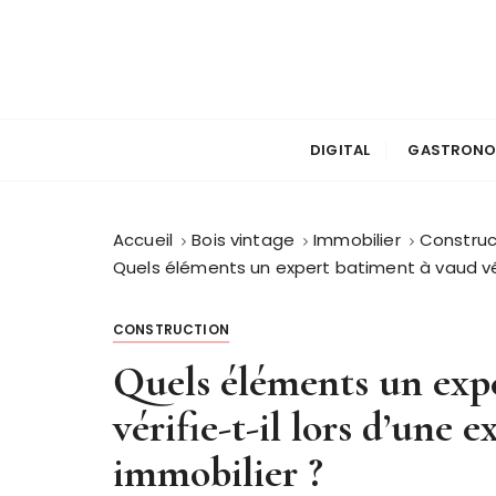
P
a
s
s
e
r
DIGITAL
GASTRONO
a
u
c
Accueil
Bois vintage
Immobilier
Construc
o
Quels éléments un expert batiment à vaud véri
n
t
CONSTRUCTION
e
Quels éléments un exp
n
u
vérifie-t-il lors d’une 
immobilier ?