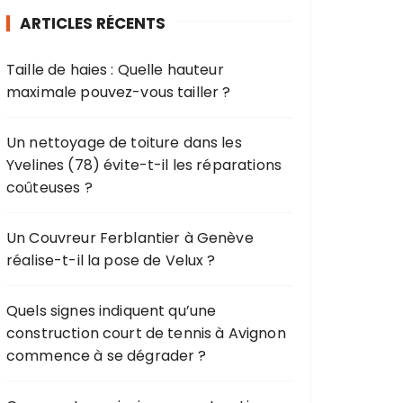
r
ARTICLES RÉCENTS
c
h
Taille de haies : Quelle hauteur
e
maximale pouvez-vous tailler ?
p
o
u
Un nettoyage de toiture dans les
r
Yvelines (78) évite-t-il les réparations
coûteuses ?
:
Un Couvreur Ferblantier à Genève
réalise-t-il la pose de Velux ?
Quels signes indiquent qu’une
construction court de tennis à Avignon
commence à se dégrader ?