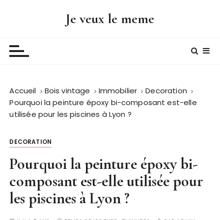
P
Je veux le meme
a
s
s
e
r
a
Accueil
Bois vintage
Immobilier
Decoration
u
Pourquoi la peinture époxy bi-composant est-elle
c
utilisée pour les piscines à Lyon ?
o
n
t
DECORATION
e
Pourquoi la peinture époxy bi-
n
composant est-elle utilisée pour
u
les piscines à Lyon ?