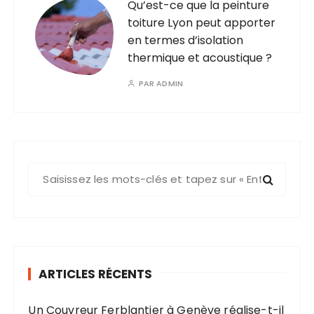
Qu’est-ce que la peinture
toiture Lyon peut apporter
en termes d’isolation
thermique et acoustique ?
PAR
ADMIN
R
e
c
h
e
r
ARTICLES RÉCENTS
c
h
Un Couvreur Ferblantier à Genève réalise-t-il
e