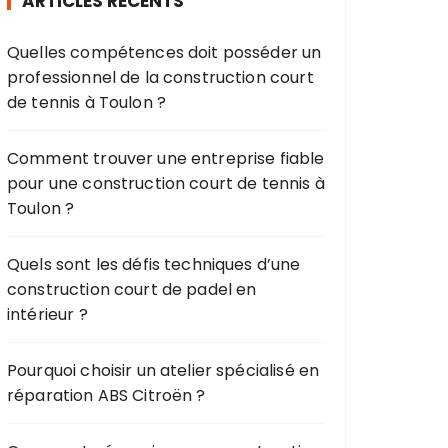
ARTICLES RÉCENTS
c
h
Quelles compétences doit posséder un
e
professionnel de la construction court
p
de tennis à Toulon ?
o
u
r
Comment trouver une entreprise fiable
pour une construction court de tennis à
:
Toulon ?
Quels sont les défis techniques d’une
construction court de padel en
intérieur ?
Pourquoi choisir un atelier spécialisé en
réparation ABS Citroën ?