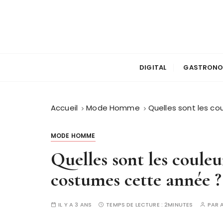
P
a
s
s
e
r
DIGITAL
GASTRONO
a
u
c
Accueil
Mode Homme
Quelles sont les c
o
n
MODE HOMME
t
Quelles sont les couleu
e
n
costumes cette année ?
u
IL Y A 3 ANS
TEMPS DE LECTURE :
2MINUTES
PAR