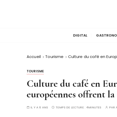
P
a
s
s
e
r
DIGITAL
GASTRONO
a
u
c
Accueil
Tourisme
Culture du café en Europ
o
n
TOURISME
t
Culture du café en Euro
e
n
européennes offrent la
u
IL Y A 6 ANS
TEMPS DE LECTURE :
4MINUTES
PAR