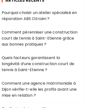
ARTICLES RÉCENTS
c
h
Pourquoi choisir un atelier spécialisé en
e
réparation ABS Citroën ?
p
o
u
Comment pérenniser une construction
r
court de tennis à Saint-Etienne grâce
aux bonnes pratiques ?
:
Quels facteurs garantissent la
longévité d’une construction court de
tennis à Saint-Etienne ?
Comment une agence matrimoniale à
Dijon vérifie-t-elle les profils avant une
mise en relation ?