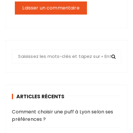
R
e
c
h
e
r
ARTICLES RÉCENTS
c
h
Comment choisir une puff à Lyon selon ses
e
préférences ?
p
o