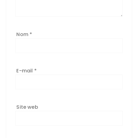
ti
v
e
:
Nom
*
E-mail
*
Site web