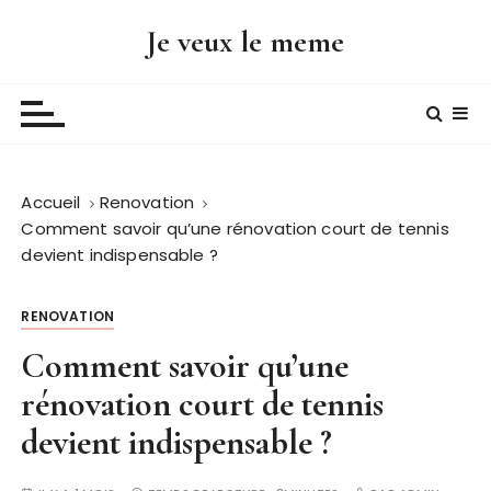
P
Je veux le meme
a
s
s
e
r
a
Accueil
Renovation
u
Comment savoir qu’une rénovation court de tennis
c
devient indispensable ?
o
n
t
RENOVATION
e
Comment savoir qu’une
n
rénovation court de tennis
u
devient indispensable ?