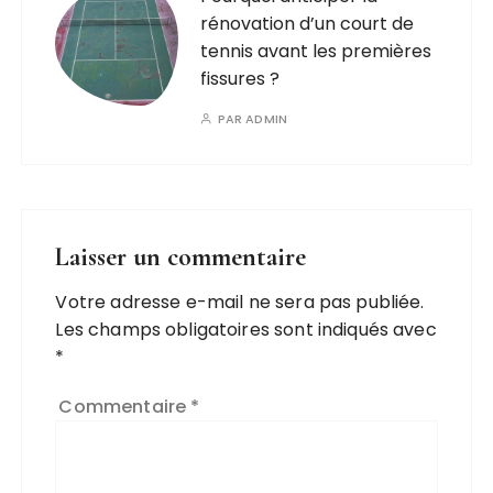
rénovation d’un court de
tennis avant les premières
fissures ?
PAR
ADMIN
Laisser un commentaire
Votre adresse e-mail ne sera pas publiée.
A
Les champs obligatoires sont indiqués avec
l
*
t
e
Commentaire
*
r
n
a