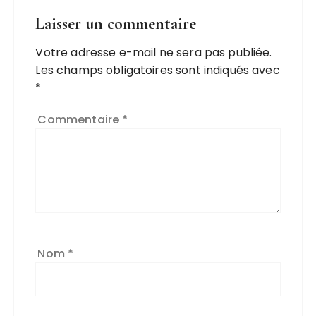
Laisser un commentaire
Votre adresse e-mail ne sera pas publiée.
A
Les champs obligatoires sont indiqués avec
l
*
t
e
Commentaire
*
r
n
a
ti
v
e
:
Nom
*