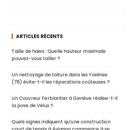
e
c
h
e
r
ARTICLES RÉCENTS
c
h
Taille de haies : Quelle hauteur maximale
e
pouvez-vous tailler ?
p
o
u
Un nettoyage de toiture dans les Yvelines
r
(78) évite-t-il les réparations coûteuses ?
:
Un Couvreur Ferblantier à Genève réalise-t-il
la pose de Velux ?
Quels signes indiquent qu’une construction
court de tennis à Avignon commence à se