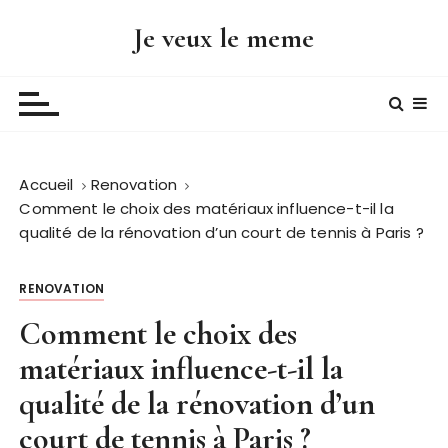
P
Je veux le meme
a
s
s
e
r
a
Accueil
Renovation
u
Comment le choix des matériaux influence-t-il la
c
qualité de la rénovation d’un court de tennis à Paris ?
o
n
t
RENOVATION
e
Comment le choix des
n
matériaux influence-t-il la
u
qualité de la rénovation d’un
court de tennis à Paris ?