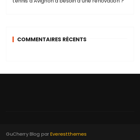
s
tennis à Avignon a besoin d’une rénovation ?
COMMENTAIRES RÉCENTS
GuCherry Blog par
Everestthemes