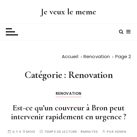
P
Je veux le meme
a
s
s
e
r
a
Accueil
Renovation
Page 2
u
c
o
Catégorie :
Renovation
n
t
RENOVATION
e
n
Est-ce qu’un couvreur à Bron peut
u
intervenir rapidement en urgence ?
IL Y A 11 MOIS
TEMPS DE LECTURE :
4MINUTES
PAR
ADMIN