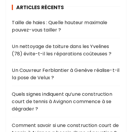
r
d
ARTICLES RÉCENTS
c
e
h
s
Taille de haies : Quelle hauteur maximale
e
pouvez-vous tailler ?
p
p
o
u
u
Un nettoyage de toiture dans les Yvelines
b
r
(78) évite-t-il les réparations coûteuses ?
l
:
i
Un Couvreur Ferblantier à Genève réalise-t-il
c
la pose de Velux ?
a
Quels signes indiquent qu’une construction
t
court de tennis à Avignon commence à se
i
dégrader ?
o
n
Comment savoir si une construction court de