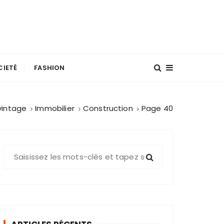
CIETÉ
FASHION
vintage
Immobilier
Construction
Page 40
R
e
c
h
e
r