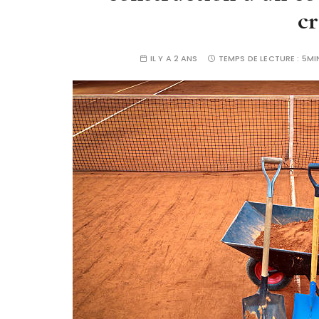
cr
IL Y A 2 ANS
TEMPS DE LECTURE :
5MI