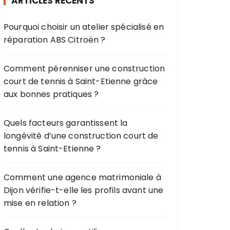
ARTICLES RÉCENTS
c
h
Pourquoi choisir un atelier spécialisé en
e
réparation ABS Citroën ?
p
o
u
Comment pérenniser une construction
r
court de tennis à Saint-Etienne grâce
aux bonnes pratiques ?
:
Quels facteurs garantissent la
longévité d’une construction court de
tennis à Saint-Etienne ?
Comment une agence matrimoniale à
Dijon vérifie-t-elle les profils avant une
mise en relation ?