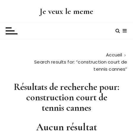
P
Je veux le meme
a
s
s
e
r
a
Accueil
u
Search results for:
“construction court de
c
tennis cannes”
o
n
Résultats de recherche pour:
t
e
construction court de
n
tennis cannes
u
Aucun résultat