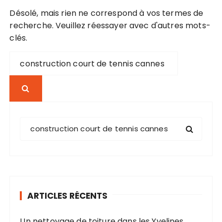
Désolé, mais rien ne correspond à vos termes de
recherche. Veuillez réessayer avec d'autres mots-
clés.
R
e
c
h
e
r
R
c
e
h
c
e
h
p
e
o
r
u
ARTICLES RÉCENTS
c
r
h
Un nettoyage de toiture dans les Yvelines
e